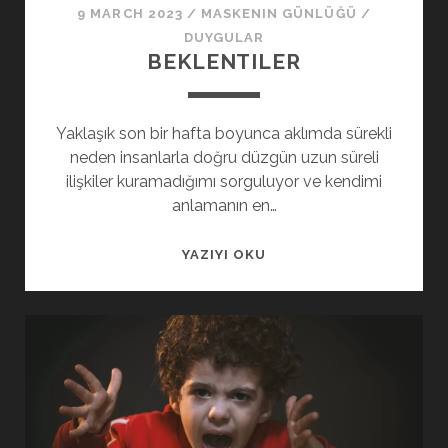
9 MARCH 2023
/
MASKENIN GÜNLÜĞÜ
/
DUYGULAR
BEKLENTILER
Yaklaşık son bir hafta boyunca aklımda sürekli
neden insanlarla doğru düzgün uzun süreli
ilişkiler kuramadığımı sorguluyor ve kendimi
anlamanın en…
BEKLENTILER
YAZIYI OKU