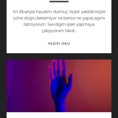
An itibariyle hayatım durmuş, hiçbir şekilde hiçbir
yöne doğru ilerlemiyor ve bense ne yapacağımı
bilmiyorum. Sevdiğim işleri yapmaya
çalışıyorum fakat…
GARIP
YAZIYI OKU
BIR
YERDEYIM