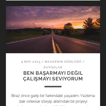
HEDIYEM
9 MAY 2023
/
MASKENIN GÜNLÜĞÜ
/
DUYGULAR
BEN BAŞARMAYI DEĞIL
ÇALIŞMAYI SEVIYORUM
Biraz önce garip bir farkındalık yaşadım. Yazılıma
dair videolar izleyip aklımdaki bir projeyi