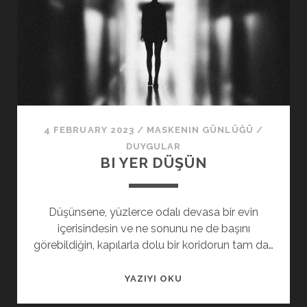
4 FEBRUARY 2023
/
MASKENIN GÜNLÜĞÜ
/
DUYGULAR
BI YER DÜŞÜN
Düşünsene, yüzlerce odalı devasa bir evin
içerisindesin ve ne sonunu ne de başını
görebildiğin, kapılarla dolu bir koridorun tam da…
BI
YAZIYI OKU
YER