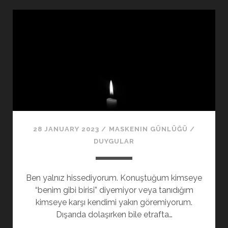
DÜŞÜN
28 JANUARY 2023
/
MASKENIN GÜNLÜĞÜ
/
DUYGULAR
Ben yalnız hissediyorum. Konuştuğum kimseye
“benim gibi birisi” diyemiyor veya tanıdığım
kimseye karşı kendimi yakın göremiyorum.
Dışarıda dolaşırken bile etrafta…