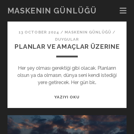
MASKENIN GÜNLÜĞÜ
Maskenin
13 OCTOBER 2024
/
MASKENIN GÜNLÜĞÜ
/
Günlüğü
DUYGULAR
PLANLAR VE AMAÇLAR ÜZERINE
Posts
Her şey olması gerektiği gibi olacak. Planların
olsun ya da olmasın, dünya seni kendi istediği
yere getirecek. Her gün bir…
PLANLAR
YAZIYI OKU
VE
AMAÇLAR
ÜZERINE