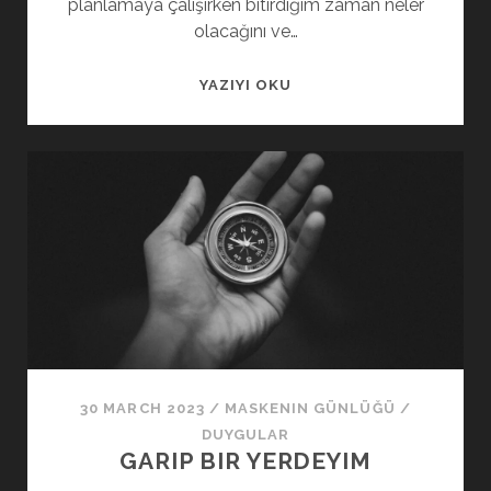
planlamaya çalışırken bitirdiğim zaman neler
olacağını ve…
BEN
YAZIYI OKU
BAŞARMAYI
DEĞIL
ÇALIŞMAYI
SEVIYORUM
30 MARCH 2023
/
MASKENIN GÜNLÜĞÜ
/
DUYGULAR
GARIP BIR YERDEYIM