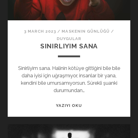
3 MARCH 2023
/
MASKENIN GÜNLÜĞÜ
/
DUYGULAR
SINIRLIYIM SANA
Sinirliyim sana. Halinin kötüye gittiğini bile bile
daha iyisi için uğraşmıyor, insanlar bir yana,
kendini bile umursamıyorsun. Sürekli şuanki
durumundan…
SINIRLIYIM
YAZIYI OKU
SANA