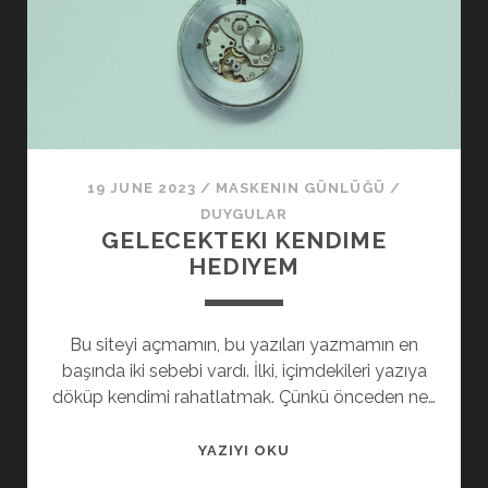
19 JUNE 2023
/
MASKENIN GÜNLÜĞÜ
/
DUYGULAR
GELECEKTEKI KENDIME
HEDIYEM
Bu siteyi açmamın, bu yazıları yazmamın en
başında iki sebebi vardı. İlki, içimdekileri yazıya
döküp kendimi rahatlatmak. Çünkü önceden ne…
GELECEKTEKI
YAZIYI OKU
KENDIME