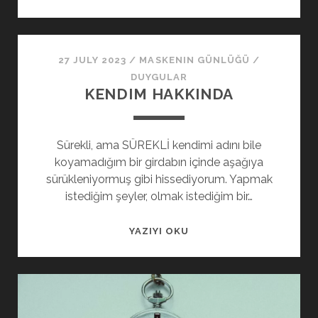
HEDEFLERI
27 JULY 2023
/
MASKENIN GÜNLÜĞÜ
/
DUYGULAR
KENDIM HAKKINDA
Sürekli, ama SÜREKLİ kendimi adını bile
koyamadığım bir girdabın içinde aşağıya
sürükleniyormuş gibi hissediyorum. Yapmak
istediğim şeyler, olmak istediğim bir…
KENDIM
YAZIYI OKU
HAKKINDA