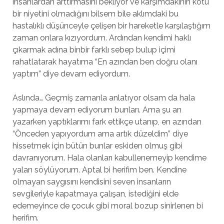
insanlardan arttırmasını bekliyor ve karşımdakinin kötü
bir niyetini olmadığını bilsem bile aklımdaki bu
hastalıklı düşünceyle çelişen bir hareketle karşılaştığım
zaman onlara kızıyordum. Ardından kendimi haklı
çıkarmak adına binbir farklı sebep bulup içimi
rahatlatarak hayatıma “En azından ben doğru olanı
yaptım” diye devam ediyordum.
Aslında… Geçmiş zamanla anlatıyor olsam da hala
yapmaya devam ediyorum bunları. Ama şu an
yazarken yaptıklarımı fark ettikçe utanıp, en azından
“Önceden yapıyordum ama artık düzeldim” diye
hissetmek için bütün bunlar eskiden olmuş gibi
davranıyorum. Hala olanları kabullenemeyip kendime
yalan söylüyorum. Aptal bi herifim ben. Kendine
olmayan saygısını kendisini seven insanların
sevgileriyle kapatmaya çalışan, istediğini elde
edemeyince de çocuk gibi moral bozup sinirlenen bi
herifim.