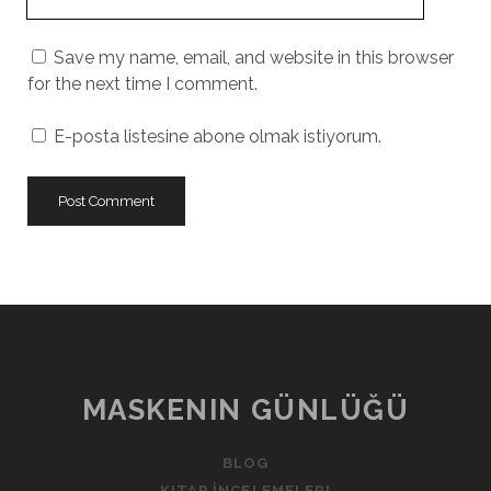
Website
URL
Save my name, email, and website in this browser
for the next time I comment.
E-posta listesine abone olmak istiyorum.
A
l
t
e
r
n
MASKENIN GÜNLÜĞÜ
a
t
BLOG
i
KITAP İNCELEMELERI