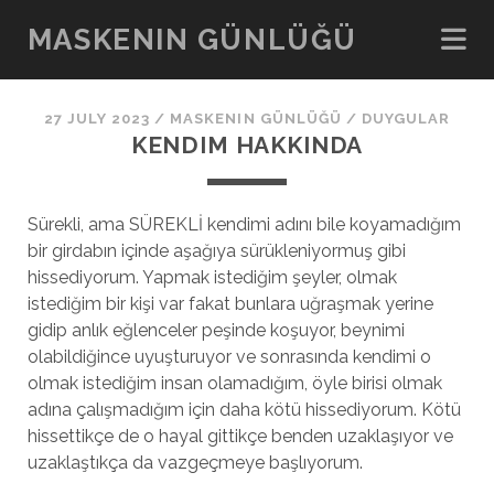
MASKENIN GÜNLÜĞÜ
27 JULY 2023
/
MASKENIN GÜNLÜĞÜ
/
DUYGULAR
KENDIM HAKKINDA
Sürekli, ama SÜREKLİ kendimi adını bile koyamadığım
bir girdabın içinde aşağıya sürükleniyormuş gibi
hissediyorum. Yapmak istediğim şeyler, olmak
istediğim bir kişi var fakat bunlara uğraşmak yerine
gidip anlık eğlenceler peşinde koşuyor, beynimi
olabildiğince uyuşturuyor ve sonrasında kendimi o
olmak istediğim insan olamadığım, öyle birisi olmak
adına çalışmadığım için daha kötü hissediyorum. Kötü
hissettikçe de o hayal gittikçe benden uzaklaşıyor ve
uzaklaştıkça da vazgeçmeye başlıyorum.