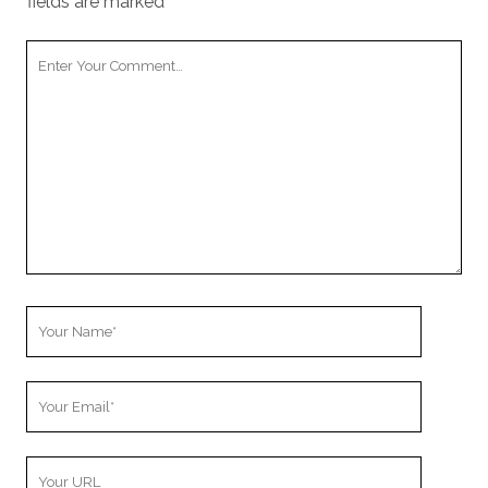
fields are marked
*
Your
Comment
Your
Name
Your
Email
Your