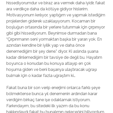
hissediyorumdur ve biraz ara vermek daha iyidir, fakat
ara verdikçe daha da kötüye gidiyor hislerim.
Motivasyonum kırılıyor, yaptığım ve yapmak istediğim
projelerden giderek uzaklaşıyorum. Kocaman bir
boşluğun ortasında bir yerlere tutunmak için çırpınıyor
gibi gibi hissediyorum. Beynimse durmadan bana
“Çırpınmanın seni yormaktan başka bir yararı yok. En
azından kendine bir iyilik yap ve daha önce
denemediğim bir şey dene.” diyor. Ki aslında şuana
kadar dinlemediğim bir tavsiye de değil bu. Hayatım
boyunca o konudan bu konuya atlayıp en çok
hoşuma giden ve beni başarıya ulaştıracak uğraşı
bulmak için o kadar fazla uğraştım ki…
Fakat buna bir son verip enerjimi onlarca farklı şeye
bölmektense bunca yıl denemenin ardından karar
verdiğim birkaç tane işe odaklamak istiyorum.
Farkındayım, bu sitedeki ilk yazım da bu konu
hakkındaydı fakat bu bunalımın geleceğini biliyordum.