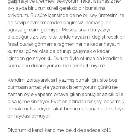
çalışmayı ve üretmeyi seviyorum fakat istisnasız her
2-3 ayda bir uzun süreli gereksiz bir bunalıma
giriyorum. Bu süre içerisinde de ne bir şey üretesim ne
de sevip sevmememden bağımsız, herhangi bir
uğraşa giresim gelmiyor. Mesela şuan bu yazıyı
okuduğunuz siteyi bile ileride hayatımı değiştirecek bir
fırsat olarak görmeme rağmen her ne kadar hayalini
kurması güzel olsa da oturup çalışmak o kadar
içimden gelmiyor ki… Durum öyle olunca da kendime
sormadan duramıyorum, ben tembel miyim?
Kendimi zorlayarak sırf yazmış olmak için, site boş
durmasın amacıyla yazmak istemiyorum çünkü ne
zaman öyle yapsam ortaya çıkan sonuçlar azıcık bile
olsa içime sinmiyor. Evet en azından bir şeyi başarmış
olmak mutlu ediyor fakat bunun ne bana ne de siteye
bir faydası olmuyor.
Diyorum ki kendi kendime, belki de sadece kötü